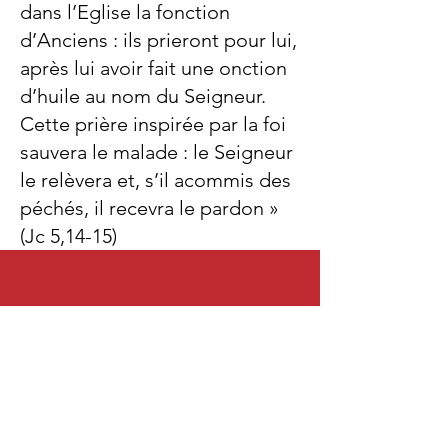
dans l’Eglise la fonction
d’Anciens : ils prieront pour lui,
après lui avoir fait une onction
d’huile au nom du Seigneur.
Cette prière inspirée par la foi
sauvera le malade : le Seigneur
le relèvera et, s’il acommis des
péchés, il recevra le pardon »
(Jc 5,14-15)
contactez-nous
2 rue Victor Hérault - 37210 Vouvray
Tel.
02 47 52 70 75
secretariatparoissedevouvray@gmail.com
Mentions légales